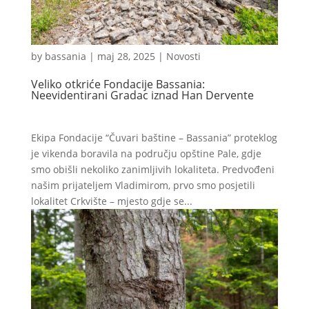
by
bassania
|
maj 28, 2025
|
Novosti
Veliko otkriće Fondacije Bassania:
Neevidentirani Gradac iznad Han Dervente
Ekipa Fondacije “Čuvari baštine – Bassania” proteklog
je vikenda boravila na području opštine Pale, gdje
smo obišli nekoliko zanimljivih lokaliteta. Predvođeni
našim prijateljem Vladimirom, prvo smo posjetili
lokalitet Crkvište – mjesto gdje se...