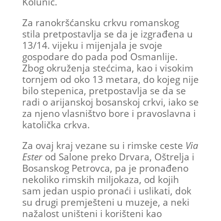
Kolunić.
Za ranokršćansku crkvu romanskog
stila pretpostavlja se da je izgrađena u
13/14. vijeku i mijenjala je svoje
gospodare do pada pod Osmanlije.
Zbog okruženja stećcima, kao i visokim
tornjem od oko 13 metara, do kojeg nije
bilo stepenica, pretpostavlja se da se
radi o arijanskoj bosanskoj crkvi, iako se
za njeno vlasništvo bore i pravoslavna i
katolička crkva.
Za ovaj kraj vezane su i rimske ceste
Via
Ester
od Salone preko Drvara, Oštrelja i
Bosanskog Petrovca, pa je pronađeno
nekoliko rimskih miljokaza, od kojih
sam jedan uspio pronaći i uslikati, dok
su drugi premješteni u muzeje, a neki
nažalost uništeni i korišteni kao