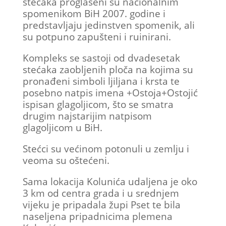
stećaka proglašeni su nacionalnim
spomenikom BiH 2007. godine i
predstavljaju jedinstven spomenik, ali
su potpuno zapušteni i ruinirani.
Kompleks se sastoji od dvadesetak
stećaka zaobljenih ploča na kojima su
pronađeni simboli ljiljana i krsta te
posebno natpis imena +Ostoja+Ostojić
ispisan glagoljicom, što se smatra
drugim najstarijim natpisom
glagoljicom u BiH.
Stećci su većinom potonuli u zemlju i
veoma su oštećeni.
Sama lokacija Kolunića udaljena je oko
3 km od centra grada i u srednjem
vijeku je pripadala župi Pset te bila
naseljena pripadnicima plemena