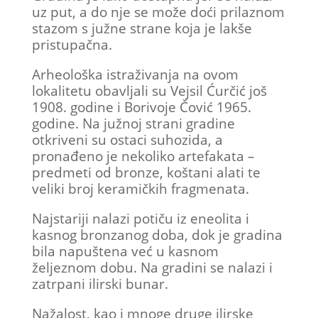
uz put, a do nje se može doći prilaznom
stazom s južne strane koja je lakše
pristupačna.
Arheološka istraživanja na ovom
lokalitetu obavljali su Vejsil Ćurčić još
1908. godine i Borivoje Čović 1965.
godine. Na južnoj strani gradine
otkriveni su ostaci suhozida, a
pronađeno je nekoliko artefakata –
predmeti od bronze, koštani alati te
veliki broj keramičkih fragmenata.
Najstariji nalazi potiču iz eneolita i
kasnog bronzanog doba, dok je gradina
bila napuštena već u kasnom
željeznom dobu. Na gradini se nalazi i
zatrpani ilirski bunar.
Nažalost, kao i mnoge druge ilirske