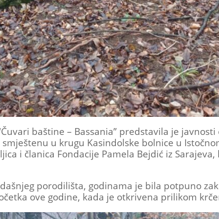
Čuvari baštine – Bassania” predstavila je javnosti
 smještenu u krugu Kasindolske bolnice u Istočno
jica i članica Fondacije Pamela Bejdić iz Sarajeva, 
dašnjeg porodilišta, godinama je bila potpuno za
početka ove godine, kada je otkrivena prilikom krče