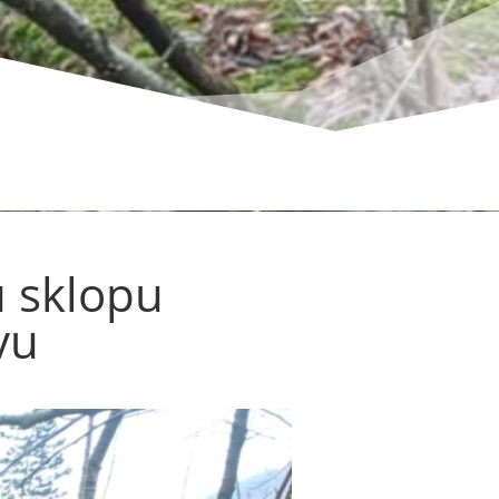
u sklopu
vu