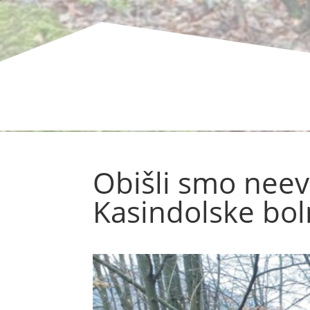
Obišli smo neev
Kasindolske bol