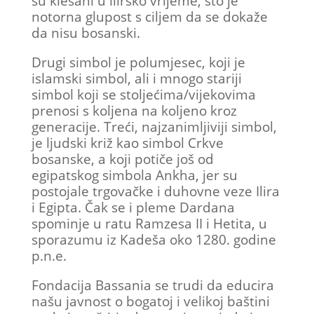
su klesani u ilirsko vrijeme, što je
notorna glupost s ciljem da se dokaže
da nisu bosanski.
Drugi simbol je polumjesec, koji je
islamski simbol, ali i mnogo stariji
simbol koji se stoljećima/vijekovima
prenosi s koljena na koljeno kroz
generacije. Treći, najzanimljiviji simbol,
je ljudski križ kao simbol Crkve
bosanske, a koji potiče još od
egipatskog simbola Ankha, jer su
postojale trgovačke i duhovne veze Ilira
i Egipta. Čak se i pleme Dardana
spominje u ratu Ramzesa II i Hetita, u
sporazumu iz Kadeša oko 1280. godine
p.n.e.
Fondacija Bassania se trudi da educira
našu javnost o bogatoj i velikoj baštini