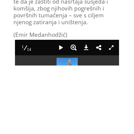
te da je zaštiti od nasrtaja susjeda i
komšija, zbog njihovih pogrešnih i
površnih tumačenja – sve s ciljem
njenog zatiranja i uništenja.
(Emir Medanhodžić)
1
14
Nišan