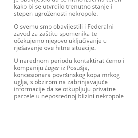
kako bi se utvrdilo trenutno stanje i
stepen ugroženosti nekropole.
O svemu smo obavijestili i Federalni
zavod za zaštitu spomenika te
očekujemo njegovo uključivanje u
rješavanje ove hitne situacije.
U narednom periodu kontaktirat ćemo i
kompaniju
Lager
iz Posušja,
koncesionara površinskog kopa mrkog
uglja, s obzirom na zabrinjavajuće
informacije da se otkupljuju privatne
parcele u neposrednoj blizini nekropole
s ciljem daljnjeg širenja rudnika.
Napominjemo da je Općina Sanski Most
pokušala intervenisati u ovom slučaju,
ali da su pitanja koncesija u nadležnosti
Vlade USK i Vlade Federacije Bosne i