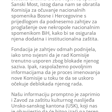
Sanski Most, istog dana nam se obratila
Komisija za očuvanje nacionalnih
spomenika Bosne i Hercegovine s
prijedlogom da podnesemo zahtjev za
proglašenje ove nekropole nacionalnim
spomenikom BiH, kako bi se osigurala
njena dodatna i institucionalna zaštita.
Fondacija je zahtjev odmah podnijela,
iako smo svjesni da je rad Komisije
trenutno usporen zbog blokade njenog
saziva. Ipak, raspolažemo povoljnim
informacijama da je proces imenovanja
nove Komisije u toku te da se uskoro
očekuje deblokada njenog rada.
Našu informaciju promptno je zaprimio
i Zavod za zaštitu kulturnog naslijeđa
Unsko-sanskog kantona (USK), koji nas
je obavijestio da će hitno izaći na teren