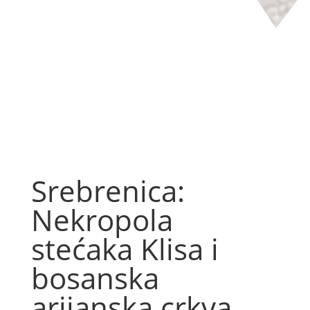
Srebrenica:
Nekropola
stećaka Klisa i
bosanska
arijanska crkva