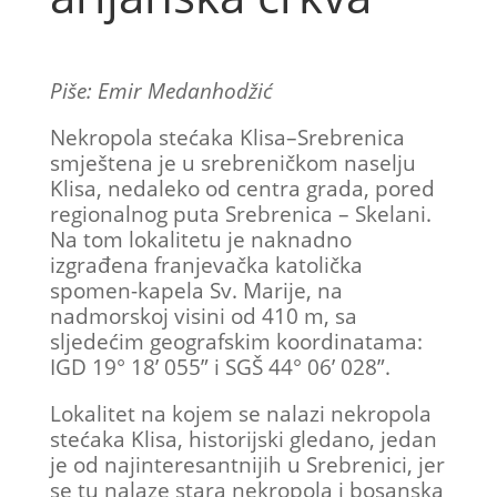
Piše: Emir Medanhodžić
Nekropola stećaka Klisa–Srebrenica
smještena je u srebreničkom naselju
Klisa, nedaleko od centra grada, pored
regionalnog puta Srebrenica – Skelani.
Na tom lokalitetu je naknadno
izgrađena franjevačka katolička
spomen-kapela Sv. Marije, na
nadmorskoj visini od 410 m, sa
sljedećim geografskim koordinatama:
IGD 19° 18’ 055” i SGŠ 44° 06’ 028”.
Lokalitet na kojem se nalazi nekropola
stećaka Klisa, historijski gledano, jedan
je od najinteresantnijih u Srebrenici, jer
se tu nalaze stara nekropola i bosanska