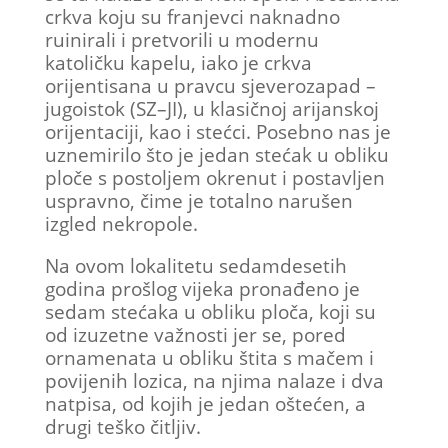
crkva koju su franjevci naknadno
ruinirali i pretvorili u modernu
katoličku kapelu, iako je crkva
orijentisana u pravcu sjeverozapad –
jugoistok (SZ–JI), u klasičnoj arijanskoj
orijentaciji, kao i stećci. Posebno nas je
uznemirilo što je jedan stećak u obliku
ploče s postoljem okrenut i postavljen
uspravno, čime je totalno narušen
izgled nekropole.
Na ovom lokalitetu sedamdesetih
godina prošlog vijeka pronađeno je
sedam stećaka u obliku ploča, koji su
od izuzetne važnosti jer se, pored
ornamenata u obliku štita s mačem i
povijenih lozica, na njima nalaze i dva
natpisa, od kojih je jedan oštećen, a
drugi teško čitljiv.