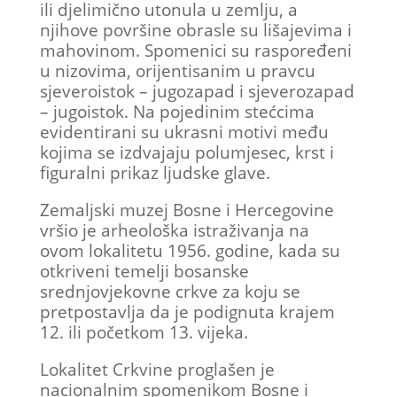
ili djelimično utonula u zemlju, a
njihove površine obrasle su lišajevima i
mahovinom. Spomenici su raspoređeni
u nizovima, orijentisanim u pravcu
sjeveroistok – jugozapad i sjeverozapad
– jugoistok. Na pojedinim stećcima
evidentirani su ukrasni motivi među
kojima se izdvajaju polumjesec, krst i
figuralni prikaz ljudske glave.
Zemaljski muzej Bosne i Hercegovine
vršio je arheološka istraživanja na
ovom lokalitetu 1956. godine, kada su
otkriveni temelji bosanske
srednjovjekovne crkve za koju se
pretpostavlja da je podignuta krajem
12. ili početkom 13. vijeka.
Lokalitet Crkvine proglašen je
nacionalnim spomenikom Bosne i