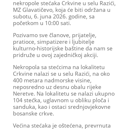
nekropole stećaka Crkvine u selu Razići,
MZ Glavatičevo, koja će biti održana u
subotu, 6. juna 2026. godine, sa
početkom u 10:00 sati.
Pozivamo sve članove, prijatelje,
pratioce, simpatizere i ljubitelje
kulturno-historijske baštine da nam se
pridruže u ovoj zajedničkoj akciji.
Nekropola sa stećcima na lokalitetu
Crkvine nalazi se u selu Razići, na oko
400 metara nadmorske visine,
neposredno uz desnu obalu rijeke
Neretve. Na lokalitetu se nalazi ukupno
104 stećka, uglavnom u obliku ploča i
sanduka, kao i ostaci srednjovjekovne
bosanske crkve.
Većina stećaka je oštećena, prevrnuta