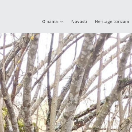
O nama
Novosti
Heritage turizam