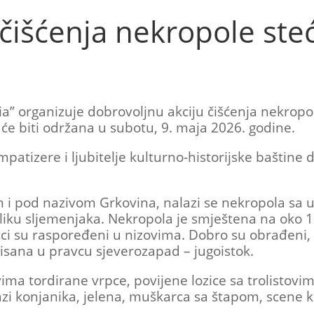
 čišćenja nekropole ste
ia” organizuje dobrovoljnu akciju čišćenja nekrop
a će biti održana u subotu, 9. maja 2026. godine.
impatizere i ljubitelje kulturno-historijske baštine
 i pod nazivom Grkovina, nalazi se nekropola sa u
liku sljemenjaka. Nekropola je smještena na oko 
ci su raspoređeni u nizovima. Dobro su obrađeni, 
ntisana u pravcu sjeverozapad – jugoistok.
ma tordirane vrpce, povijene lozice sa trolistovima
azi konjanika, jelena, muškarca sa štapom, scene ko