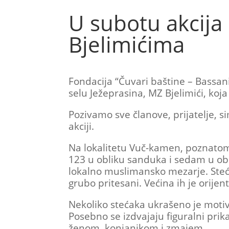
U subotu akcija
Bjelimićima
Fondacija “Čuvari baštine – Bassan
selu Ježeprasina, MZ Bjelimići, koj
Pozivamo sve članove, prijatelje, s
akciji.
Na lokalitetu Vuč-kamen, poznatom
123 u obliku sanduka i sedam u ob
lokalno muslimansko mezarje. Steć
grubo pritesani. Većina ih je orije
Nekoliko stećaka ukrašeno je motivi
Posebno se izdvajaju figuralni prik
ženom, konjanikom i zmajem.